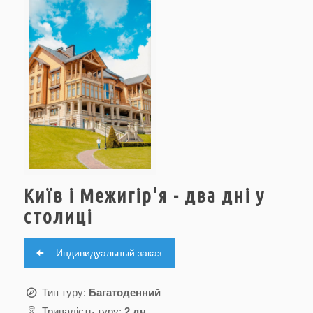
Київ і Межигір'я - два дні у
столиці
Индивидуальный заказ
Тип туру:
Багатоденний
Тривалість туру:
2 дн.