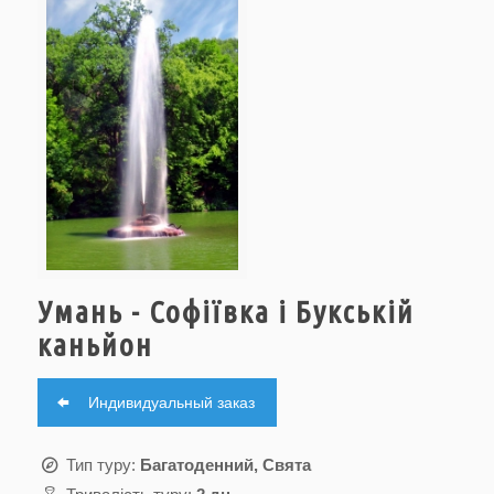
Умань - Софіївка і Букській
каньйон
Индивидуальный заказ
Тип туру:
Багатоденний, Свята