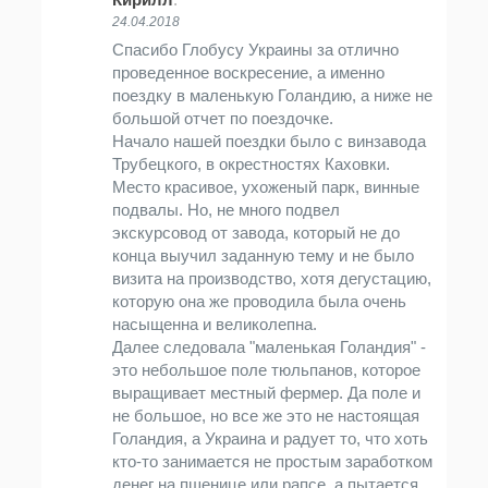
24.04.2018
Спасибо Глобусу Украины за отлично
проведенное воскресение, а именно
поездку в маленькую Голандию, а ниже не
большой отчет по поездочке.
Начало нашей поездки было с винзавода
Трубецкого, в окрестностях Каховки.
Место красивое, ухоженый парк, винные
подвалы. Но, не много подвел
экскурсовод от завода, который не до
конца выучил заданную тему и не было
визита на производство, хотя дегустацию,
которую она же проводила была очень
насыщенна и великолепна.
Далее следовала "маленькая Голандия" -
это небольшое поле тюльпанов, которое
выращивает местный фермер. Да поле и
не большое, но все же это не настоящая
Голандия, а Украина и радует то, что хоть
кто-то занимается не простым заработком
денег на пшенице или рапсе, а пытается