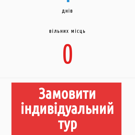
днів
вільних місць
0
Замовити
індивідуальний
тур