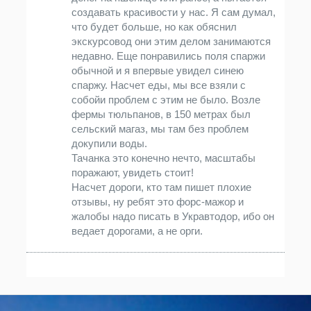
создавать красивости у нас. Я сам думал,
что будет больше, но как обяснил
экскурсовод они этим делом занимаются
недавно. Еще понравились поля спаржи
обычной и я впервые увидел синею
спаржу. Насчет еды, мы все взяли с
собойи проблем с этим не было. Возле
фермы тюльпанов, в 150 метрах был
сельский магаз, мы там без проблем
докупили воды.
Тачанка это конечно нечто, масштабы
поражают, увидеть стоит!
Насчет дороги, кто там пишет плохие
отзывы, ну ребят это форс-мажор и
жалобы надо писать в Укравтодор, ибо он
ведает дорогами, а не орги.