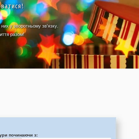
юватися!
 них у зворотньому зв'язку.
иття разом!
ури починаючи з: