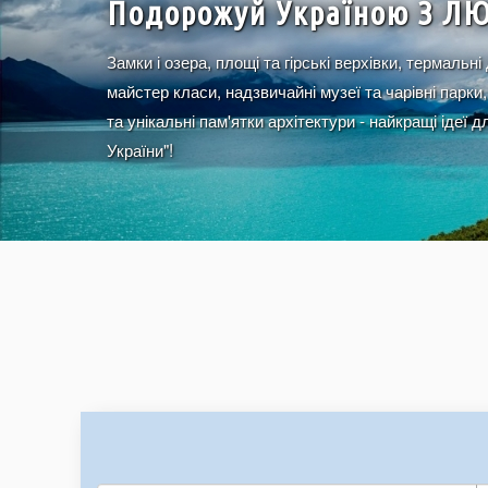
Подорожуй Україною З Л
Замки і озера, площі та гірські верхівки, термальні
майстер класи, надзвичайні музеї та чарівні парки,
та унікальні пам'ятки архітектури - найкращі ідеї 
України"!