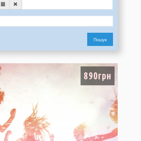
Пошук
890грн