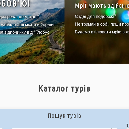
ЮБОВ'Ю!
Мрії мають здійсн
Є ідеї для подорожі?
 джерела, дегустації,
Не тримай в собі, пиши про
 найвідоміші місця в Україні
Будемо втілювати мрію в ж
для відпочинку від "Глобус
Каталог турів
Пошук турів
Т