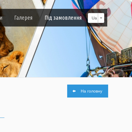
и
Галерея
Під замовлення
Ua
На головну