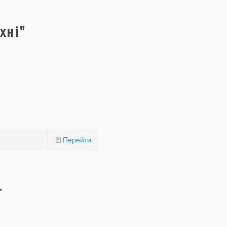
хні"
Перейти
т