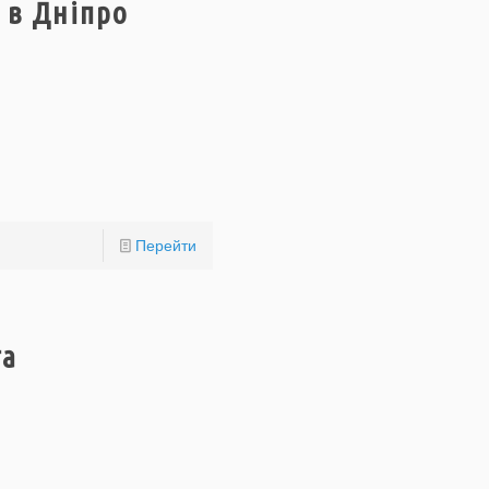
о в Дніпро
Перейти
та