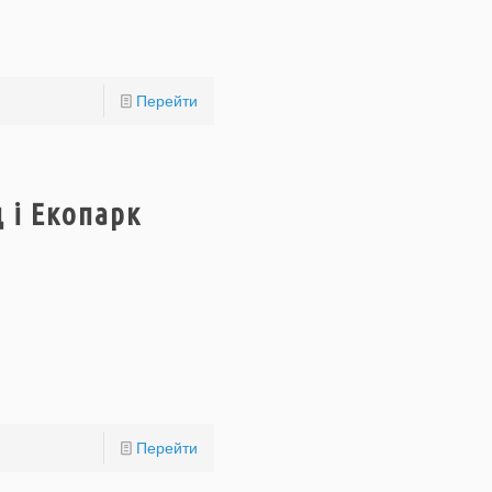
Перейти
д і Екопарк
Перейти