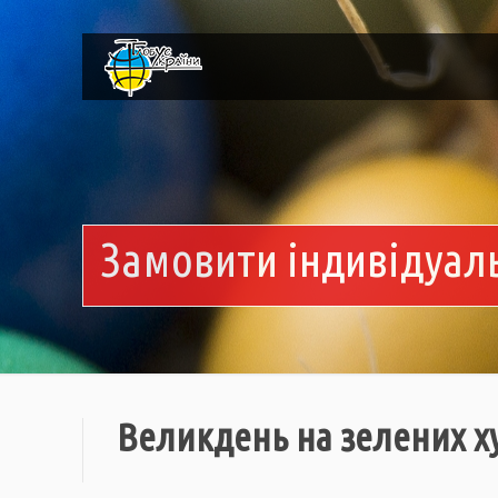
Замовити індивідуал
Великдень на зелених х