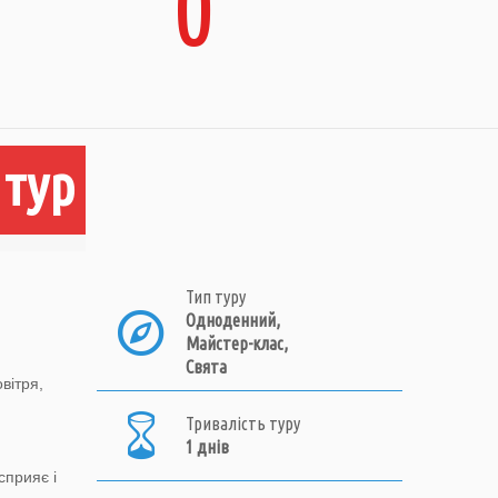
0
 тур
Тип туру
Одноденний,
Майстер-клас,
Свята
вітря,
Тривалість туру
1 днів
сприяє і