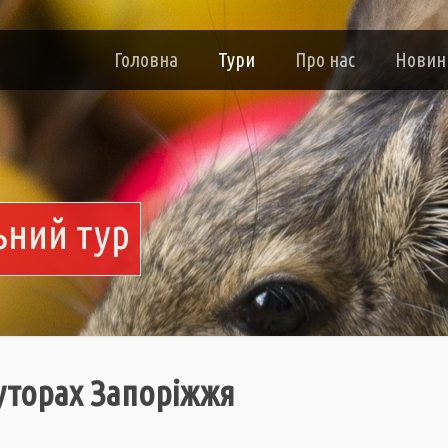
Головна
Тури
Про нас
Новин
ьний тур
уторах Запоріжжя