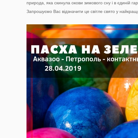
природа, яка скинула окови зимового сну і в єдиній га
Запрошуємо Вас відзначити це світле свято у найкращи