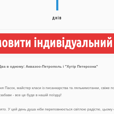
1
днів
овити індивідуальний
 Два в одному: Аквазоо-Петрополь і "Хутір Петерсона"
ння Пасок, майстер класи із писанкарства та лялькимотанки, свіже по
 забави - все це буде в нашій поїздці!
ято. У цей день душа ніби переповнюється світлою радістю, цьому 