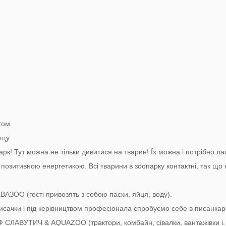
том.
ищу
рк! Тут можна не тільки дивитися на тварин! Їх можна і потрібно ла
 позитивною енергетикою. Всі тварини в зоопарку контактні, так що 
ВАЗОО (гості привозять з собою паски, яйця, воду).
писачки і під керівництвом професіонала спробуємо себе в писанкар
АФ СЛАВУТИЧ & AQUAZOO (трактори, комбайн, сівалки, вантажівки і. т