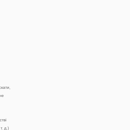
скати,
не
стві
. д.)