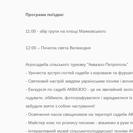
Програма поїздки:
11:00 - збір групи на площі Маяковського.
12:00 – Початок свята Великодня
Агросадиба сільського туризму "Аквазоо-Петрополь"
- Урочиста зустріч гостей садиби з короваєм та фурше
- Святковий настрій завдяки українським пісням і вогн
- Екскурсія по садибі АКВАЗОО - це не звичайний зоопа
годувати, обіймати, фотографуватися і заряджатися їх
забудьте взяти з собою частування!
- Освячення пасок священиком на території садиби АК
- Майстер клас по розпису писанки - візьмемо в руки 
- Інтерактивний музей сільськогосподарської техніки 