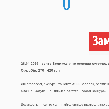
0
Зам
28.04.2019 - свято Великодня на зелених хуторах.
Орг. збір: 270 - 420 грн
Дві агрооселі, екскурсії та контактний зоопарк, освяче
смачне частування "тільки з багаття", веселі конкурси і
Великдень — свято свят, найголовніше православне св