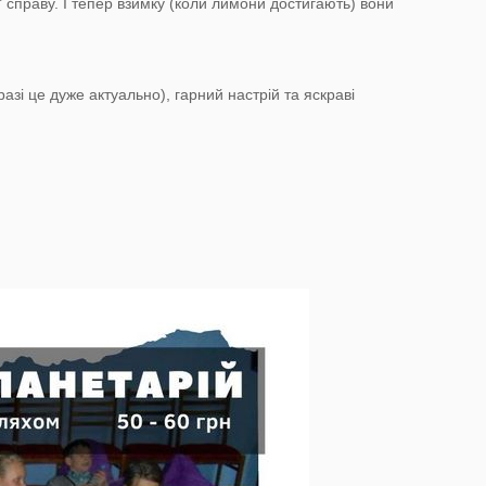
 справу. І тепер взимку (коли лимони достигають) вони
азі це дуже актуально), гарний настрій та яскраві