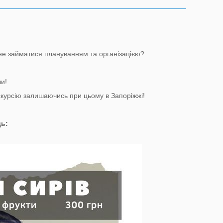
не займатися плануванням та організацією?
и!
скурсію залишаючись при цьому в Запоріжжі!
ць: