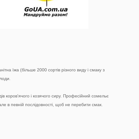
нітна їжа (більше 2000 сортів різного виду і смаку з
олоди.
идів коров'ячого і козячого сиру. Професійний сомельє
але в певній послідовності, щоб не перебити смак.