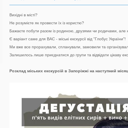
Вихідні в місті?
Не розумієте як провести їх із користю?
Бажаєте побути разом із родиною, друзями чи родичами, але 
Є варіант саме для ВАС - міські екскурсії від "Глобус України"!
Ми вже все прорахували, спланували, замовили та організувал
Залишилось лише приєднатися до групи та відвідати цікаву ек
Розклад міських екскурсій в Запоріжжі на наступний міся