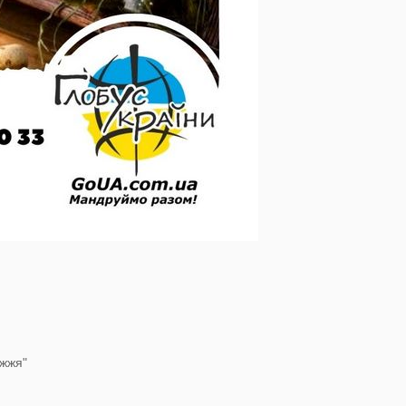
іжжя"