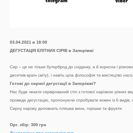
03.04.2021 в 18:00
ДЕГУСТАЦІЯ ЕЛІТНИХ СІРІВ в Запоріжжі
Сир – це не тільки бутерброд до сніданку, а й корисна і різнома
десятків країн світу), і навіть ціла філософія та мистецтво нас
Готові до сирної дегустації в Запоріжжі?
Нас буде чекати сервірований стіл з готової нарізкою різних в
проведе дегустацію, пропонуючи спробувати кожен із 6 видів, 
Сирну нарізку доповнить пляшка вина, горішки та фрукти.
Орг. збір: 300 грн
Докладніше про екскурсію тут