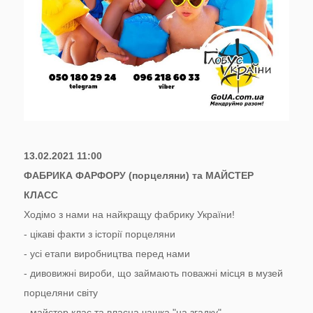
13.02.2021 11:00
ФАБРИКА ФАРФОРУ (порцеляни) та МАЙСТЕР
КЛАСС
Ходімо з нами на найкращу фабрику України!
- цікаві факти з історії порцеляни
- усі етапи виробництва перед нами
- дивовижні вироби, що займають поважні місця в музей
порцеляни світу
- майстер клас та власна чашка "на згадку"