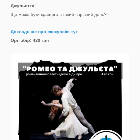
Джульєтта"
Що може бути кращого в такий чарівний день?
Докладніше про екскурсію тут
Орг. збір: 420 грн