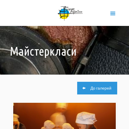
Майстеркласи
До галерей