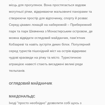
місць для прогулянок. Вона простягається вздовж
могутньої річки, відкриваючи мальовничі панорами та
створюючи простір для відпочинку, спорту й розваг.
Серед цікавих локацій на набережній – Прибережний
парк та парк Шевченка з Монастирським островом, де
можна відвідати оглядовий майданчик, пам’ятник
Кобзареві та навіть зустріти диких білок. Популярний
серед туристів пішохідний міст на острів відкриває
чудові краєвиди на річку та місто. Туристичною
атракцією навесті стають висаджені великі ряди
тюльпанів.
ОГЛЯДОВИЙ МАЙДАНЧИК
МАКДОНАЛЬДС
Іноді "просто необхідно" дозволити собі щось з