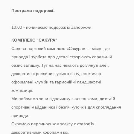
Програма подорожі:
10:00 - починаємо подорож із Запоріжжя
КОМПЛЕКС "САКУРА"
Садово-парковий комплекс «Сакура» — місце, де
природа і турбота про деталі створюють справжній
оазис затишку. Тут на нас чекають доглянуті алеї,
декоративні рослини з усього світу, естетично
оформлені клумби та гармонійні ландшафтні
композиції.
Ми побачимо зони відпочинку з альтанками, дитячі й
спортивні майданчики і безліч куточків для споглядання
природи.
Окремою перлиною комплексу є ставок із
декоративними коропами коі.