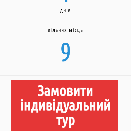
днів
вільних місць
9
Замовити
індивідуальний
тур