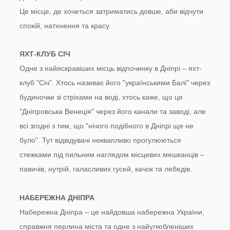
Це місце, де хочеться затриматись довше, аби відчути
спокій, натхнення та красу.
ЯХТ-КЛУБ СІЧ
Одне з найяскравіших місць відпочинку в Дніпрі – яхт-
клуб "Січ". Хтось називає його "українськими Балі" через
будиночки зі стріхами на воді, хтось каже, що це
"Дніпровська Венеція" через його канали та заводі, але
всі згодні з тим, що "нічого подібного в Дніпрі ще не
було". Тут відвідувачі неквапливо прогулюються
стежками під пильним наглядом місцевих мешканців –
павичів, нутрій, галасливих гусей, качок та лебедів.
НАБЕРЕЖНА ДНІПРА
Набережна Дніпра – це найдовша набережна України,
справжня перлина міста та одне з найулюбленіших