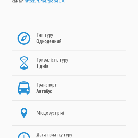
канал
https://t.me/globeUA
Тип туру
Одноденний
Тривалість туру
1 днів
Транспорт
Автобус
Місце зустрічі
Дата початку туру