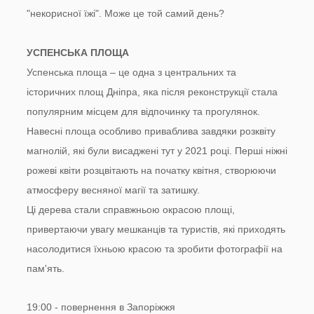
"некорисної їжі". Може це той самий день?
УСПЕНСЬКА ПЛОЩА
Успенська площа – це одна з центральних та
історичних площ Дніпра, яка після реконструкції стала
популярним місцем для відпочинку та прогулянок.
Навесні площа особливо приваблива завдяки розквіту
магнолій, які були висаджені тут у 2021 році. Перші ніжні
рожеві квіти розцвітають на початку квітня, створюючи
атмосферу весняної магії та затишку.
Ці дерева стали справжньою окрасою площі,
привертаючи увагу мешканців та туристів, які приходять
насолодитися їхньою красою та зробити фотографії на
пам'ять.
19:00 - повернення в Запоріжжя