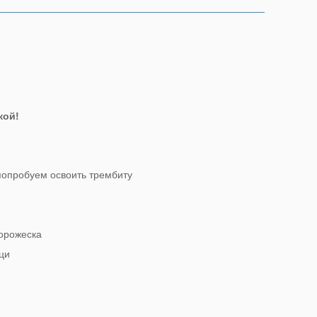
кой!
попробуем освоить трембиту
Ворожеска
ци