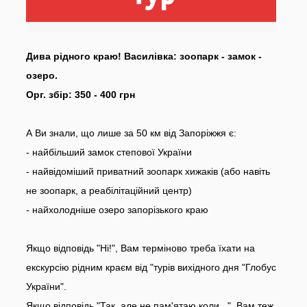
Дива рідного краю! Василівка: зоопарк - замок -
озеро.
Орг. збір: 350 - 400 грн
А Ви знали, що лише за 50 км від Запоріжжя є:
- найбільший замок степової України
- найвідоміший приватний зоопарк хижаків (або навіть
не зоопарк, а реабілітаційний центр)
- найхолодніше озеро запорізького краю
Якщо відповідь "Ні!", Вам терміново треба їхати на
екскурсію рідним краєм від "турів вихідного дня "Глобус
України".
Якщо відповідь "Так, але не пам'ятаю коли ..", Вам теж