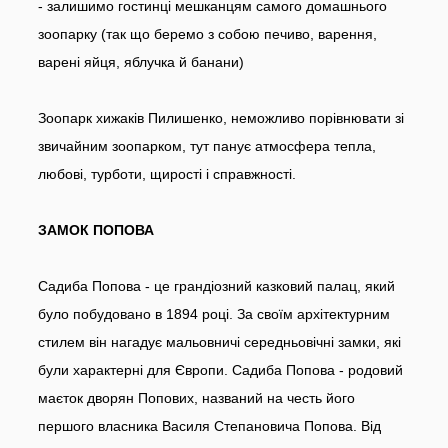
- залишимо гостинці мешканцям самого домашнього
зоопарку (так що беремо з собою печиво, варення,
варені яйця, яблучка й банани)
Зоопарк хижаків Пилишенко, неможливо порівнювати зі
звичайним зоопарком, тут панує атмосфера тепла,
любові, турботи, щирості і справжності.
ЗАМОК ПОПОВА
Садиба Попова - це грандіозний казковий палац, який
було побудовано в 1894 році. За своїм архітектурним
стилем він нагадує мальовничі середньовічні замки, які
були характерні для Європи. Садиба Попова - родовий
маєток дворян Попових, названий на честь його
першого власника Василя Степановича Попова. Від