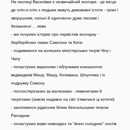
На околиці Василівки є незвичайний зоопарк - це місце
де пліч-о-пліч з людьми живуть дивовижні істоти - грізні і
зворушливі, сильні й одночасно дуже ласкаві і
беззахисні ... леви.
- ми почуємо історію про первістків зоопарку -
берберійских левах Самсона та Катю
- подивимося на колишніх міністерських тигрів Чіпу і
Чапу
- почастуємо варенням і яблучками клишоногих
ведмедиків Мишу, Машу, Коливана, Шпунтика і їх
подружку Симону
- поспостерігаємо за малюками - левенятами й
тигрятами (зовсім недавно на світ з'явилися ці котяткі)
- захопимося рідкісним білим бенгальським тигром
Рагнаром
- почастуємо мавп-невсидюх та "вічно голодних" єнотів