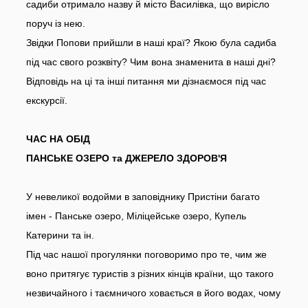
садиби отримало назву й місто Василівка, що вирісло
поруч із нею.
Звідки Попови прийшли в наші краї? Якою була садиба
під час свого розквіту? Чим вона знаменита в наші дні?
Відповідь на ці та інші питання ми дізнаємося під час
екскурсії.
ЧАС НА ОБІД
ПАНСЬКЕ ОЗЕРО та ДЖЕРЕЛО ЗДОРОВ'Я
У невеликої водойми в заповіднику Пристіни багато
імен - Панське озеро, Міліцейське озеро, Купель
Катерини та ін.
Під час нашої прогулянки поговоримо про те, чим же
воно притягує туристів з різних кінців країни, що такого
незвичайного і таємничого ховається в його водах, чому