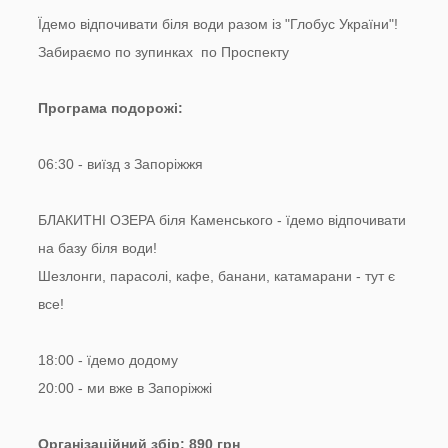
Їдемо відпочивати біля води разом із "Глобус України"!
Забираємо по зупинках по Проспекту
Програма подорожі:
06:30 - виїзд з Запоріжжя
БЛАКИТНІ ОЗЕРА біля Каменського - їдемо відпочивати
на базу біля води!
Шезлонги, парасолі, кафе, банани, катамарани - тут є
все!
18:00 - їдемо додому
20:00 - ми вже в Запоріжжі
Організаційний збір: 890 грн