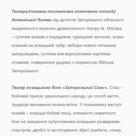
Театралізована постановка ключового епізоду
Хотинської битви
від артистів Запорізького обласного
академічного музично-драматичного театру ім. Магара
– сутички козаків з передовим турецьким загоном, атака
османів на козацький табір, вибори нового гетьмана
запорожцями, сутичка між ворогуючими партіями
січовиків, повернення додому з перемогою Війська
Запорозького.
Театр козацького бою «Запорозький Спас».
Спас –
бойовий припас українського народу, це спосіб життя,
традиція виховання козака-воїна. У показовому виступі
козаків – козацькі бойові танці, елементи секретного
бою на знищення супротивника козацьких розвідників-
пластунів, двобої із застосування зброї (шабель, сокир,