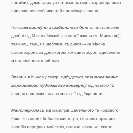
нагайки), демонстрація потаємних вмінь характерників і
прихованих особливостей організму людини.
Показові
виступи з шабельного бою
та постановочні
двобої від Миколаївської козацької школи (м. Миколаїв),
таємниці танців з шаблями та дивовижна жіноча
самооборона за допомогою холодної зброї, відновлена
зі старовинних прийомів.
Вперше в Кінному театрі відбудеться
спецпогашення
маркованого художнього конверту
під назвою "В
серцях нащадків - слава козаків!" від Укрпошти.
Майстер-класи
від майстрів шабельного та ножового
бою і козацьких бойових мистецтв, виставка-ярмарок
виробів народних майстрів, смачна козацька їжа та