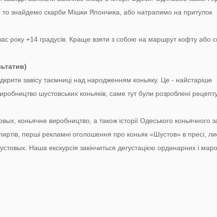
, то знайдемо скарби Мішки Япончика, або натрапимо на притулок
час року +14 градусів. Краще взяти з собою на маршрут кофту або с
ьтатив)
дкрити завісу таємниці над народженням коньяку. Це - найстаріше
 виробництво шустовських коньяків, саме тут були розроблені рецепт
вых, коньячне виробництво, а також історії Одеського коньячного за
иртів, перші рекламні оголошення про коньяк «Шустов» в пресі, лис
 Шустовых. Наша екскурсія закінчиться дегустацією ординарних і мар