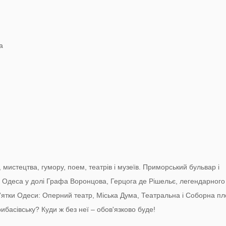
а
мистецтва, гумору, поем, театрів і музеїв. Приморський бульвар і
а Одеса у долі Графа Воронцова, Герцога де Рішельє, легендарного
'ятки Одеси: Оперний театр, Міська Дума, Театральна і Соборна пл
басівську? Куди ж без неї – обов'язково буде!