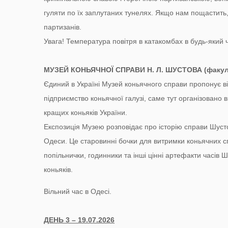
гуляти по їх заплутаних тунелях. Якщо нам пощастить
партизанів.
Увага! Температура повітря в катакомбах в будь-який 
МУЗЕЙ КОНЬЯЧНОЇ СПРАВИ Н. Л. ШУСТОВА (факул
Єдиний в Україні Музей коньячного справи пропонує ві
підприємство коньячної галузі, саме тут організовано
кращих коньяків України.
Експозиція Музею розповідає про історію справи Шусто
Одеси. Це старовинні бочки для витримки коньячних сп
попільнички, годинники та інші цінні артефакти часів
коньяків.
Вільний час в Одесі.
ДЕНЬ 3 – 19.07.2026