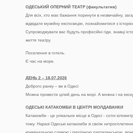
ОДЕСЬКИЙ ОПЕРНИЙ ТЕАТР (факультатив)
Для всіх, хто має бажання поринути в незвичайну, за
відвідати музейну експозицію, познайомитися з історіє
Супроводжувати вас будуть професійні гіди, знавці іст
життя театру.
Поселення в готель.
Є час на море.
ДЕНЬ 2 – 18.07.2026
Доброго ранку – ви в Одесі
Можна провести цілий день на морі. А можна і на екску
ОДЕСЬКІ КАТАКОМБИ В ЦЕНТРІ МОЛДАВАНКИ
Катакомби - це унікальне місце в Одесі - сотні кіломет
тому. Наразі Одеські катакомби зі своїм хитросплетенн
кримінальною славою і героїчною партизанською, вони