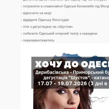
- потрапити в славнозвісні Одеські Катакомби під Мо
- відпочити на морі
- відвідати Одеську Кіностудію
- піти з дегустацією на «Шустов»
- побачити Одеський оперний театр з середини
- перезавантажитись