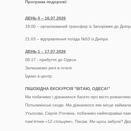
Програма подорожі:
ДЕНЬ 0 – 16.07.2026
18:00 – організований трансфер із Запоріжжя до Дніпр
21:03 – відправлення поїзда №53 із Дніпра
ДЕНЬ 1 – 17.07.2026
08:17 - прибуття до Одеси.
Залишаємо речі в готелі.
Їдемо в центр.
ПІШОХІДНА ЕКСКУРСІЯ "ВІТАЮ, ОДЕСА!"
Ми побачимо і дізнаємося багато про місто романтики, 
Потьомкінські сходи. Ми дізнаємося яке місце займал
Утьосова, Сергія Уточкіна, побачимо найяскравіші пам
пам'ятник «12 стільцям», Пасаж. Ми щось забули? Дери