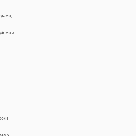
орами,
ріями з
років
йдемо