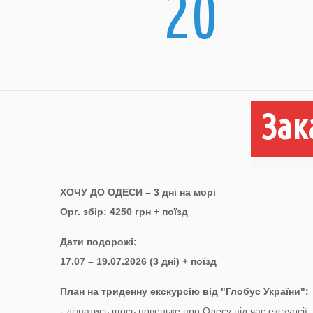
20
Зак
ХОЧУ ДО ОДЕСИ – 3 дні на морі
Орг. збір: 4250 грн + поїзд
Дати подорожі:
17.07
– 19.07.2026 (3 дні) + поїзд
План на триденну екскурсію від "Глобус України":
- дізнатись щось новеньке про Одесу під час екскурсії