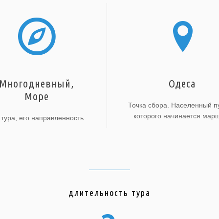
Многодневный,
Одеса
Море
Точка сбора. Населенный пу
которого начинается марш
 тура, его направленность.
длительность тура