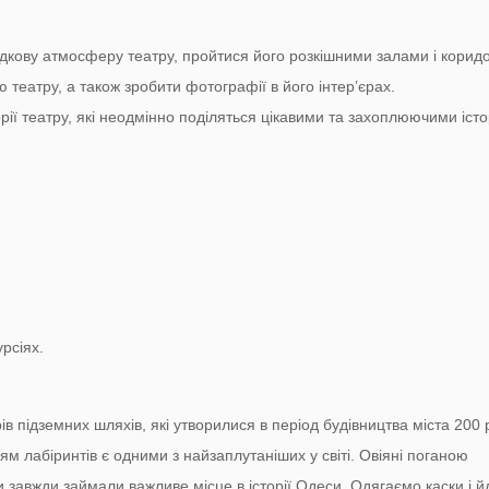
гадкову атмосферу театру, пройтися його розкішними залами і корид
ю театру, а також зробити фотографії в його інтер’єрах.
орії театру, які неодмінно поділяться цікавими та захоплюючими істо
рсіях.
рів підземних шляхів, які утворилися в період будівництва міста 200 
ям лабіринтів є одними з найзаплутаніших у світі. Овіяні поганою
 завжди займали важливе місце в історії Одеси. Одягаємо каски і 