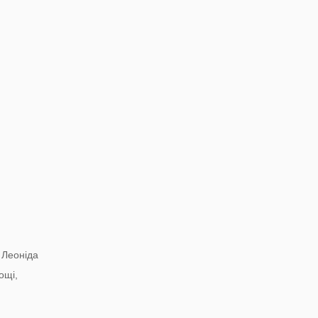
 Леоніда
ощі,