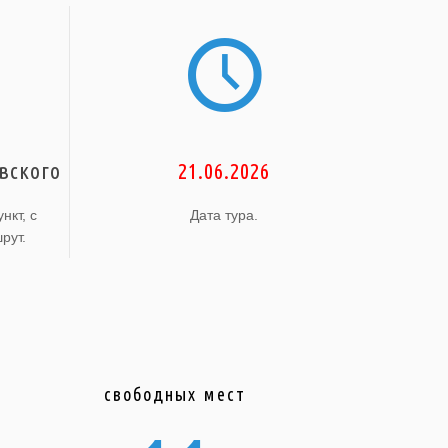
вского
21.06.2026
нкт, с
Дата тура.
рут.
свободных мест