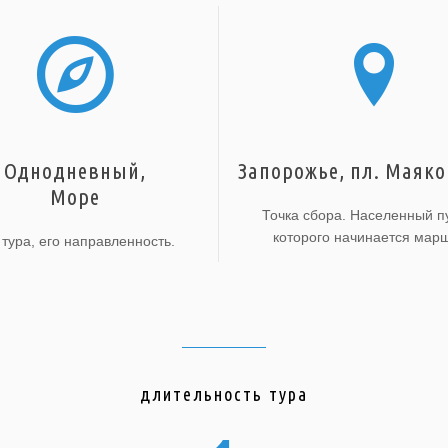
Однодневный,
Запорожье, пл. Маяко
Море
Точка сбора. Населенный пу
которого начинается марш
 тура, его направленность.
длительность тура