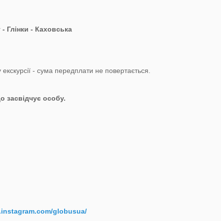
- Глінки - Каховська
ку екскурсії - сума передплати не повертається.
о засвідчує особу.
.instagram.com/globusua/