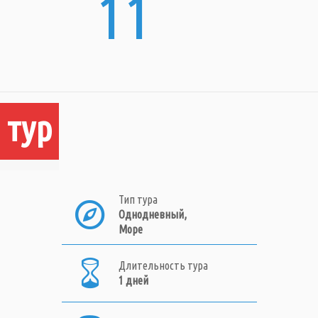
11
 тур
Тип тура
Однодневный,
Море
Длительность тура
1 дней