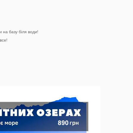
 на базу біля води!
все!